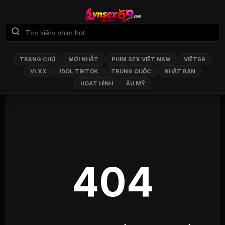
TRANG CHỦ
MỚI NHẤT
PHIM SEX VIỆT NAM
VIỆT69
VLXX
IDOL TIKTOK
TRUNG QUỐC
NHẬT BẢN
HOẠT HÌNH
ÂU MỸ
404