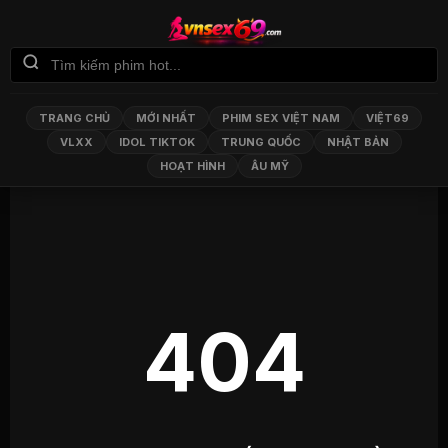
TRANG CHỦ
MỚI NHẤT
PHIM SEX VIỆT NAM
VIỆT69
VLXX
IDOL TIKTOK
TRUNG QUỐC
NHẬT BẢN
HOẠT HÌNH
ÂU MỸ
404