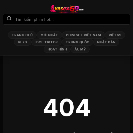
TRANG CHỦ
MỚI NHẤT
PHIM SEX VIỆT NAM
VIỆT69
VLXX
IDOL TIKTOK
TRUNG QUỐC
NHẬT BẢN
HOẠT HÌNH
ÂU MỸ
404