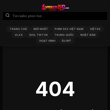
TRANG CHỦ
MỚI NHẤT
PHIM SEX VIỆT NAM
VIỆT69
VLXX
IDOL TIKTOK
TRUNG QUỐC
NHẬT BẢN
HOẠT HÌNH
ÂU MỸ
404